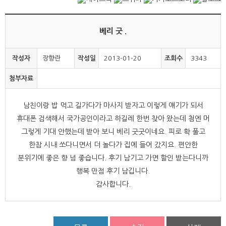
베리 굿 .
작성자
장향란
작성일
2013-01-20
조회수
3343
첨부자료
남친이랑 밥 먹고 길가다가 마사지 받자고 이렇게 얘기가 되서
휴대폰 검색해서 국가공인이라고 하길레 한번 찾아 왔는데 첨엔 머
그렇게 기대 안했는데 받아 보니 베리 굿굿이네요. 피로 확 풀고
한참 시내 쏘다니면서 더 놀다가 집에 들어 갔지요. 편안한
분위기에 좋은 향 넘 좋습니다. 후기 남기고 가면 할인 받는다니까
행복 만점 후기 남깁니다.
감사합니다.